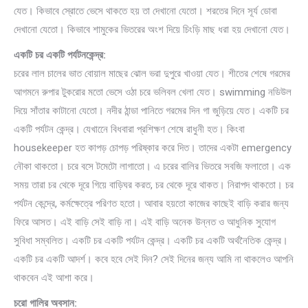
যেত। কিভাবে স্রোতে ভেসে থাকতে হয় তা দেখানো যেতো। শরতের দিনে সূর্য ডোবা
দেখানো যেতো। কিভাবে শামুকের ভিতরের অংশ দিয়ে চিংড়ি মাছ ধরা হয় দেখানো যেত।
একটি চর একটি পর্যটনকেন্দ্র:
চরের লাল চালের ভাত বোয়াল মাছের ঝোল ভরা দুপুরে খাওয়া যেত। শীতের শেষে গরমের
আগমনে রুপার টুকরোর মতো ভেসে ওঠা চরে ভলিবল খেলা যেত। swimming নডিউল
দিয়ে সাঁতার কাটানো যেতো। নদীর ঠান্ডা পানিতে গরমের দিন গা জুড়িয়ে যেত। একটি চর
একটি পর্যটন কেন্দ্র। যেখানেে বিধবারা প্রশিক্ষণ শেষে রাধুনী হত। কিংবা
housekeeper হত কাপড় চোপড় পরিষ্কার করে দিত। তাদের একটা emergency
নৌকা থাকতো। চরে বসে টমেটো লাগাতো। এ চরের বালির ভিতরে সবজি ফলাতো। এক
সময় তারা চর থেকে দূরে গিয়ে বাড়িঘর করত, চর থেকে দূরে থাকত। নিরাপদ থাকতো। চর
পর্যটন কেন্দ্রে, কর্মক্ষেত্রে পরিণত হতো। আবার হয়তো কাজের কাছেই বাড়ি করার জন্য
ফিরে আসত। এই বাড়ি সেই বাড়ি না। এই বাড়ি অনেক উন্নত ও আধুনিক সুযোগ
সুবিধা সম্বলিত। একটি চর একটি পর্যটন কেন্দ্র। একটি চর একটি অর্থনৈতিক কেন্দ্র।
একটি চর একটি আদর্শ। কবে হবে সেই দিন? সেই দিনের জন্য আমি না থাকলেও আপনি
থাকবেন এই আশা করে।
চরো গালির অবসান: