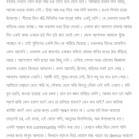
বন্যায় দেখতে গেলে চিড়া আর গুড় নিতে হবে যেতে হবে। আরিচায় চিড়ার মিল আছে,
আখের গুড়ের অভাব নেই। চিড়া আর গুড় দিয়ে লঞ্চ ভর্তি করলাম। রওনা দিলাম চরের
উদ্দেশ্যে। শীতের দিনে 45 মিনিটের লঞ্চ যাত্রা বর্ষায় একটু বেশি। যে দেখলাম চরবংশী
বাড়িঘর ভেঙে যাচ্ছে। শুরু করলাম গুড়া চিড়া দেওয়া। এভাবে রাত আসলো তারপর আবার
দিন এক‌ই কাজ এভাবে দুই দিন দুই রাত কেটে গেল। জেলা প্রশাসক আমাকে খুঁজে
পাচ্ছেন না। তাই পুলিশের একটা দিন কে পাঠিয়ে দিয়েছে। তখনকার দিনের মোবাইল
ফোন আসেনি। দেখলাম এক জায়গায় একজন মহিলা কোমর পানির মধ্যে ঠায় দাঁড়িয়ে
আছে। আশেপাশে পানি ছাড়া আর কিছু নেই। এগিয়ে গেলাম লঞ্চে ওঠালাম জিজ্ঞাসা
করলাম এখানে কিভাবে আসলেন। বলল আসেনি, ছিলাম, বাড়িঘর সবই চলে গেছে।
আল্লাহ আমাকে নেয়নি। স্বামী নাই, পুত্র-কন্যা নেই, ছিল শুধু ঘর তাও চলে গেছে।
আমিতো স্রোতে যেতে পারি না, নৌকায় যেতে পারি কিন্তু নৌকা নেই তাই এখানে। যদি
ঘুম হয়নি, খাওয়া হয়েছে এক রকম। মনে হল জ্ঞান হারিয়ে ফেলি। আবার মনে হল আমি
স্বর্গে থাকি কেন হতাশ হব? কেন তা চালিয়ে যাবনা? কেন কম তাই? কেন কাবিখা
কাবিটা খাব? কেন এদের জন্য একটা প্রকল্প বানাব না। এদের যদি টাকা থাকতো
তাহলেই চর, এই বন্যা, এই ঘোলা পানি, আনন্দের বিলাসিতার, আর উপভোগের হত।
একটা প্রকল্প করে community পর্যটন করা যেত। যেখানে বর্ষার দিনে ঘোলা পানি
দেখার জন্য মানুষ আসতো। কিভাবে ব্যাংক দিয়ে বোয়াল মাছ ধরতে হয় demo করানো