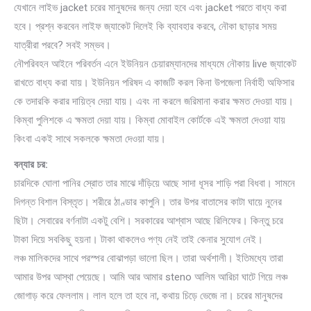
যেখানে লাইভ jacket চরের মানুষদের জন্য দেয়া হবে এবং jacket পরতে বাধ্য করা
হবে। প্রশ্ন করবেন লাইফ জ্যাকেট দিলেই কি ব্যাব‌হার করবে, নৌকা ছাড়ার সময়
যাত্রীরা পরবে? সবই সম্ভব।
নৌপরিবহন আইনে পরিবর্তন এনে ইউনিয়ন চেয়ারম্যানদের মাধ্যমে নৌকায় live জ্যাকেট
রাখতে বাধ্য করা যায়। ইউনিয়ন পরিষদ এ কাজটি করল কিনা উপজেলা নির্বাহী অফিসার
কে তদারকি করার দায়িত্ব দেয়া যায়। এবং না করলে জরিমানা করার ক্ষমত দেওয়া যায়।
কিম্বা পুলিশকে এ ক্ষমতা দেয়া যায়। কিম্বা মোবাইল কোর্টকে এই ক্ষমতা দেওয়া যায়
কিংবা একই সাথে সকলকে ক্ষমতা দেওয়া যায়।
বন্যার চর:
চারদিকে ঘোলা পানির স্রোত তার মাঝে দাঁড়িয়ে আছে সাদা ধূসর শাড়ি পরা বিধবা। সামনে
দিগন্ত বিশাল বিস্তৃত। শরীরে ঠাণ্ডার কাপুনি। তার উপর বাতাসের কাটা ঘায়ে নুনের
ছিটা। সেবারের বর্ণনাটা একটু বেশি। সরকারের আশ্বাস আছে রিলিফের। কিন্তু চরে
টাকা দিয়ে সবকিছু হয়না। টাকা থাকলেও পণ্য নেই তাই কেনার সুযোগ নেই।
লঞ্চ মালিকদের সাথে পরস্পর বোঝাপড়া ভালো ছিল। তারা অর্থশালী। ইতিমধ্যে তারা
আমার উপর আস্থা পেয়েছে। আমি আর আমার steno আলিম আরিচা ঘাটে গিয়ে লঞ্চ
জোগাড় করে ফেললাম। লাল হলে তা হবে না, কথায় চিড়ে ভেজে না। চরের মানুষদের