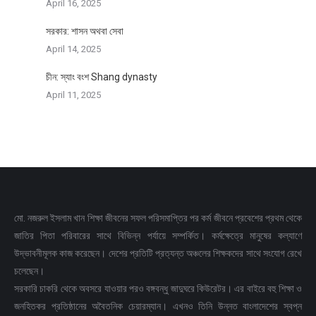
April 16, 2025
সরকার: শাসন অথবা সেবা
April 14, 2025
চীন: স্যাং বংশ Shang dynasty
April 11, 2025
মো. নজরুল ইসলাম খান শিক্ষা জীবনের সফল পরিসমাপ্তির পর কর্ম জীবনে প্রবেশের প্রথম থেকে
জাতির পিতা পরিবারের সাথে বিভিন্ন পর্যায়ে সম্পর্কিত। কর্মক্ষেত্রে মানুষের কল্যাণে
উদ্ভাবনীমূলক কাজ করেছেন। দেশের প্রতিটি প্রত্যন্ত অঞ্চলের শিক্ষকদের সাথে সংযোগ রেখে
চলেছেন।
সরকারি চাকরি থেকে অবসরে যাওয়ার পরও বঙ্গবন্ধু জাদুঘরে কিউরেটর। এর বাইরে বহু শিক্ষা ও
জনহিতকর প্রতিষ্ঠানের অবৈতনিক চেয়ারম্যান। এখনও তিনি উন্নত বাংলাদেশের স্বপ্ন