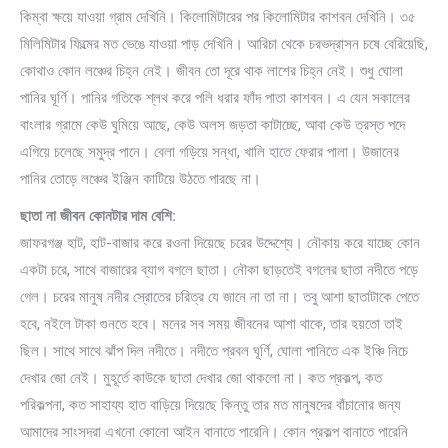
কিম্বা ক্ষয়ে যাওয়া গ্রাম দেখিনি। কিলোমিটারের পর কিলোমিটার কাশবন দেখিনি। ৩৫
মিলিমিটার ফিল্মের মত ভেঙে যাওয়া পাড় দেখিনি। আরিচা থেকে চরভদ্রাসন চষে বেরিয়েছি,
কোথাও কোন লঞ্চের চিহ্ন নেই। জীবন তো দূরে থাক লাশের চিহ্ন নেই। শুধু ঘোলা
পানির ঘূর্ণি। পানির গতিকে শ্লথ করে পলি ধরার ফাঁদ পাতা কাশবন। এ যেন সকালের
বাংলার গ্রামে কেউ ঘুমিয়ে আছে, কেউ অলস জড়তা কাটাচ্ছে, আবা কেউ ত্রস্ত পদে
এগিয়ে চলেছে সমুদ্র পানে। বেলা গড়িয়ে সন্ধা, খালি হাতে ফেরার পালা। উজানের
পানির তোড়ে লঞ্চের ইঞ্জিন কাটিয়ে উঠতে পারছে না।
ছাতা না জীবন কোনটার দাম বেশি:
জাফরগঞ্জ হাট, হাট-বাজার করে রওনা দিয়েছে চরের উদ্দেশ্যে। নৌকায় করে যাচ্ছে কোন
একটা চরে, সাথে বাজারের ব্যাগ বগলে ছাতা। নৌকা ছাড়তেই বগলের ছাতা নদীতে পড়ে
গেল। চরের মানুষ নদীর স্রোতের চরিত্র যে জানে না তা না। তবু আশা ছাতাটাকে পেতে
হবে, নইলে টাকা গুনতে হবে। মনের সব সময় জীবনের আশা থাকে, তার হয়তো তাই
ছিল। সাথে সাথে ঝাঁপ দিল নদীতে। নদীতে প্রবল ঘূর্ণি, ঘোলা পানিতে এক ইঞ্চি নিচে
দেখার জো নেই। মুহূর্তে কাউকে ছাতা দেখার জো থাকলো না। কত প্রকল্প, কত
পরিকল্পনা, কত সাহায্য হাত বাড়িয়ে দিয়েছে কিন্তু তার মত মানুষদের বাঁচানোর জন্য
আমাদের সাংসদরা এখনো কোনো আইন বানাতে পারেনি। কোন প্রকল্প বানাতে পারেনি