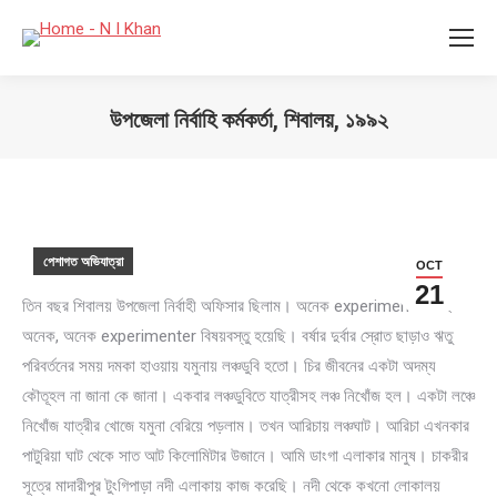
উপজেলা নির্বাহি কর্মকর্তা, শিবালয়, ১৯৯২
You are here:
পেশাগত অভিযাত্রা
OCT
21
তিন বছর শিবালয় উপজেলা নির্বাহী অফিসার ছিলাম। অনেক experiment করেছি
অনেক, অনেক experimenter বিষয়বস্তু হয়েছি। বর্ষার দুর্বার স্রোত ছাড়াও ঋতু
পরিবর্তনের সময় দমকা হাওয়ায় যমুনায় লঞ্চডুবি হতো। চির জীবনের একটা অদম্য
কৌতূহল না জানা কে জানা। একবার লঞ্চডুবিতে যাত্রীসহ লঞ্চ নিখোঁজ হল। একটা লঞ্চে
নিখোঁজ যাত্রীর খোজে যমুনা বেরিয়ে পড়লাম। তখন আরিচায় লঞ্চঘাট। আরিচা এখনকার
পাটুরিয়া ঘাট থেকে সাত আট কিলোমিটার উজানে। আমি ডাংগা এলাকার মানুষ। চাকরীর
সূত্রে মাদারীপুর টুংগিপাড়া নদী এলাকায় কাজ করেছি। নদী থেকে কখনো লোকালয়