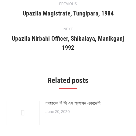
PREVIOUS
navigation
Upazila Magistrate, Tungipara, 1984
Previous
post:
NEXT
Upazila Nirbahi Officer, Shibalaya, Manikganj
Next
1992
post:
Related posts
নবজাতক বি সি এস প্রশাসন একাডেমি:
June 20, 2020