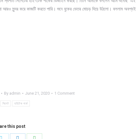
 ফার্ম স্থপতি সিলেটের হাই-টেক পার্কের ডিজাইন করছে। তিনি আমাকে বললেন আমি শুনেছি এই
রা আরও সুন্দর করে কাজটি করতে পারি। শুনে বুকের ভেতর মোচড় দিয়ে উঠলো। বললাম অবশ্যই
By
admin
June 21, 2020
1 Comment
সিলেট
হাইটেক পার্ক
are this post
Share
Share
Share