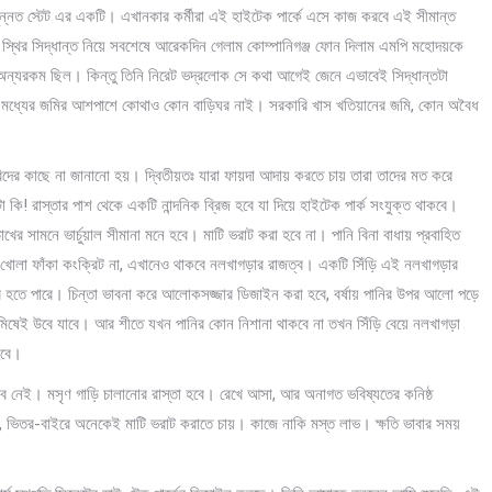
ন্নত স্টেট এর একটি। এখানকার কর্মীরা এই হাইটেক পার্কে এসে কাজ করবে এই সীমান্ত
 স্থির সিদ্ধান্ত নিয়ে সবশেষে আরেকদিন গেলাম কোম্পানিগঞ্জ ফোন দিলাম এমপি মহোদয়কে
ু অন্যরকম ছিল। কিন্তু তিনি নিরেট ভদ্রলোক সে কথা আগেই জেনে এভাবেই সিদ্ধান্তটা
র মধ্যের জমির আশপাশে কোথাও কোন বাড়িঘর নাই। সরকারি খাস খতিয়ানের জমি, কোন অবৈধ
িদের কাছে না জানানো হয়। দ্বিতীয়তঃ যারা ফায়দা আদায় করতে চায় তারা তাদের মত করে
নটা কি! রাস্তার পাশ থেকে একটি নান্দনিক ব্রিজ হবে যা দিয়ে হাইটেক পার্ক সংযুক্ত থাকবে।
খের সামনে ভার্চুয়াল সীমানা মনে হবে। মাটি ভরাট করা হবে না। পানি বিনা বাধায় প্রবাহিত
খোলা ফাঁকা কংক্রিট না, এখানেও থাকবে নলখাগড়ার রাজত্ব। একটি সিঁড়ি এই নলখাগড়ার
র হতে পারে। চিন্তা ভাবনা করে আলোকসজ্জার ডিজাইন করা হবে, বর্ষায় পানির উপর আলো পড়ে
 নিমিষেই উবে যাবে। আর শীতে যখন পানির কোন নিশানা থাকবে না তখন সিঁড়ি বেয়ে নলখাগড়া
হবে।
ব নেই। মসৃণ গাড়ি চালানোর রাস্তা হবে। রেখে আসা, আর অনাগত ভবিষ্যতের কনিষ্ঠ
য়, ভিতর-বাইরে অনেকেই মাটি ভরাট করাতে চায়। কাজে নাকি মস্ত লাভ। ক্ষতি ভাবার সময়