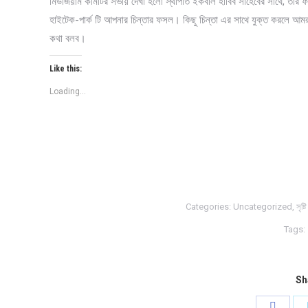
মিউজিয়াম কমিটির সভায় দেখা হলো স্থাপতি ইকবাল হাবিব সাহেবের সাথে, তার
হাইটেক-পার্ক টি আপনার চিন্তার ফসল। কিছু চিন্তা এর সাথে যুক্ত করলে আম
কথা বলব।
Like this:
Loading...
Categories:
Uncategorized
,
সৃষ্টি
Tags:
Sh
Share