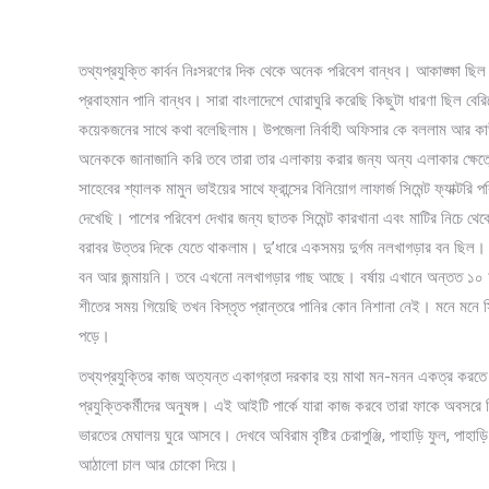
তথ্যপ্রযুক্তি কার্বন নিঃসরণের দিক থেকে অনেক পরিবেশ বান্ধব। আকাঙ্ক্ষা ছিল এ
প্রবাহমান পানি বান্ধব। সারা বাংলাদেশে ঘোরাঘুরি করেছি কিছুটা ধারণা ছিল বেরিয
কয়েকজনের সাথে কথা বলেছিলাম। উপজেলা নির্বাহী অফিসার কে বললাম আর কাউ
অনেককে জানাজানি করি তবে তারা তার এলাকায় করার জন্য অন্য এলাকার ক্ষেত্র
সাহেবের শ্যালক মামুন ভাইয়ের সাথে ফ্রান্সের বিনিয়োগ লাফার্জ সিমেন্ট ফ্যাক্টর
দেখেছি। পাশের পরিবেশ দেখার জন্য ছাতক সিমেন্ট কারখানা এবং মাটির নিচে থেকে
বরাবর উত্তর দিকে যেতে থাকলাম। দু’ধারে একসময় দুর্গম নলখাগড়ার বন ছিল। ছাত
বন আর জন্মায়নি। তবে এখনো নলখাগড়ার গাছ আছে। বর্ষায় এখানে অন্তত ১০ ফুট
শীতের সময় গিয়েছি তখন বিস্তৃত প্রান্তরে পানির কোন নিশানা নেই। মনে মনে 
পড়ে।
তথ্যপ্রযুক্তির কাজ অত্যন্ত একাগ্রতা দরকার হয় মাথা মন-মনন একত্র করত
প্রযুক্তিকর্মীদের অনুষঙ্গ। এই আইটি পার্কে যারা কাজ করবে তারা ফাকে অবসরে স
ভারতের মেঘালয় ঘুরে আসবে। দেখবে অবিরাম বৃষ্টির চেরাপুঞ্জি, পাহাড়ি ফুল, পাহাড়
আঠালো চাল আর চোকো দিয়ে।