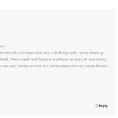
ছেন।
াগুলি শুনতে পারি।বেশ অসম্ভব ধরনের যোগ্য ও কৌশলী মানুষ আপনি। আপনার কথাগুলো খুব
অধিকারী।শিক্ষার যে সজ্ঞাটি আপনি দিয়েছেন তা সক্রেটিসকেও হার মানায় (এটা আমার মতামত)।
 একজন শক্ত ভক্ত।আপনাকে বেশ ভালো লাগে।আপনার কথাগুলো ভালো লাগে।আপনার জীবনধারন
Reply