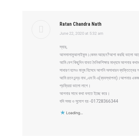
Ratan Chandra Nath
says:
June 22, 2020 at 5:32 am
স্যার,
আসসালামুআলাইকুম।কেমন আছেন?আশা করছি ভালো আ
আমি বেশ কিছুদিন যাবত দৈনিকশিক্ষার মাধ্যমে আপনার কথ
সাধারণ হলেও মানুষ হিসেবে আপনি অসাধারন ব্যক্তিত্বের 
আমি রতন চন্দ্র নাথ ,এম বি এ(ব্যবস্থাপনা)।আপনার
প্রক্রিয়া ভালো লাগে।
আপনার সাথে কথা বলতে ইচ্ছে করে।
যদি সময় ও সুযোগ হয় -01728366344
Loading...