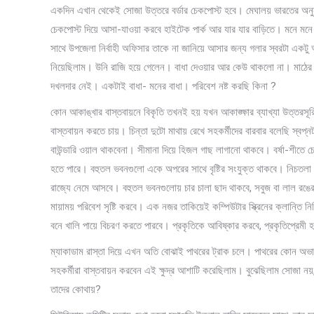
একদিন এখান থেকেই সোজা উত্তরে বর্ডার চেকপোস্ট হবে। মেঘালয় ভারতের অনু
চেকপোস্ট দিয়ে আসা-যাওয়া করবে হাইটেক পার্ক আর যার যার বাড়িতে। মনে মনে
সাথে উপজেলা নির্বাহী অফিসার তাকে না জানিয়ে আসার জন্য গলার স্বরটা একট
নিয়েছিলাম। উনি রাজি হয়ে গেলেন। বাধা দেওয়ার আর কেউ থাকলো না। মাঠে
দখলদার নেই। একটাই বাধা- মনের বাধা। পরিবেশ নষ্ট করছি কিনা ?
কোন আকাঙ্খার বাস্তবায়নে বিকৃতি তখনই হয় যখন আকাঙ্ক্ষার ব্যাখ্যা উত্তরসূর
বাস্তবায়ন করতে চায়। চিন্তা দুটো মাথায় রেখে সহকর্মীদের বারবার বলেছি স্বপ্
বাউন্ডারি ওয়াল থাকবেনা। সীমানা দিয়ে হিজল গাছ লাগানো থাকবে। বর্ষা-শীতে চো
হতে পারে। বহুতল ভবনগুলো একে অপরের সাথে বৃষ্টির সংযুক্ত থাকবে। নিচতলা 
রাজ্যে নেমে আসবে। বহুতল ভবনগুলোয় চার চালা ছাদ থাকবে, সবুজ বা লাল রঙে
মায়াময় পরিবেশ সৃষ্টি করবে। এক নজর তাকিয়েই কম্পিউটার স্ক্রিনের ক্লান্তি
বনে খালি পায়ে বিচরণ করতে পারবে। প্রকৃতিকে আবিষ্কার করবে, প্রকৃতিপ্রেমী 
ম্যাকাডাম রাস্তা দিয়ে এখন অতি বোঝাই পাথরের ট্রাক চলে। পাথরের কোন অভা
সহকর্মীরা বাস্তবায়ন করবেন এই ক্ষুদ্র আশাটি করেছিলাম। বুঝেছিলাম সোজা ন
তাদের কোথায়?