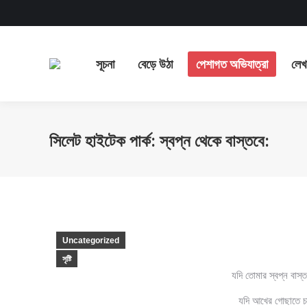
সূচনা
বেড়ে উঠা
পেশাগত অ
সূচনা
বেড়ে উঠা
পেশাগত অভিযাত্রা
লেখ
সিলেট হাইটেক পার্ক: স্বপ্ন থেকে বাস্তবে:
Uncategorized
সৃষ্টি
যদি তোমার স্বপ্ন বাস্
যদি আখের গোছাতে চ