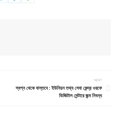
on
on
on
ook
Twitter
LinkedIn
WhatsApp
NEXT
স্বপ্ন থেকে বাস্তবে : ইউনিয়ন তথ্য সেবা কেন্দ্র ওরফে
Next
ডিজিটাল সেন্টারে জন্ম নিবন্ধ
post: