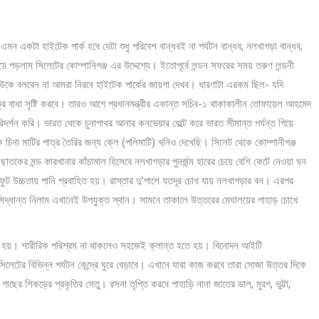
মন একটা হাইটেক পার্ক হবে যেটা শুধু পরিবেশ বান্ধবই না পর্যটন বান্ধব, নলখাগড়া বান্ধব,
়ে পড়লাম সিলেটের কোম্পানিগঞ্জ এর উদ্দেশ্যে। ইতোপূর্বে লন্ডন সফরের সময় তরুণ লন্ডনী
কে বলবেন না আমরা নিরবে হাইটেক পার্কের জায়গা দেখব। ধারণাটা এরকম ছিল- যদি
ে বাধা সৃষ্টি করবে। তারও আগে প্রধানমন্ত্রীর একান্ত সচিব-১ থাকাকালীন তোফায়েল আহমেদ
ি পরিদর্শন করি। ভারত থেকে চুনাপাথর আনার কনভেয়ার বেল্টে করে ভারত সীমান্ত পর্যন্ত গিয়ে
 চিনা মাটির পাত্র তৈরির জন্য ক্লে (পলিমাটি) খনিও দেখেছি। সিলেট থেকে কোম্পানীগঞ্জ
কের মন্ড কারখানার কাঁচামাল হিসেবে নলখাগড়ার পুনর্জন্ম হারের চেয়ে বেশি কেটে নেওয়া ঘন
 উচ্চতায় পানি প্রবাহিত হয়। রাস্তার দু’পাশে যতদূর চোখ যায় নলখাগড়ার বন। এরপর
সিদ্ধান্ত নিলাম এখানেই উপযুক্ত স্থান। সামনে তাকালে উত্তরের মেঘালয়ের পাহাড় চোখে
ে হয়। শারীরিক পরিশ্রম না থাকলেও সহজেই ক্লান্ত হতে হয়। বিনোদন আইটি
িলেটের বিভিন্ন পর্যটন কেন্দ্রে ঘুরে বেড়াবে। এখানে যারা কাজ করবে তারা সোজা উত্তর দিকে
ি গাছের শিকড়ের প্রকৃতির সেতু। রসনা তৃপ্তি করবে পাহাড়ি নানা জাতের ডাল, মুরগ, ভুট্টা,