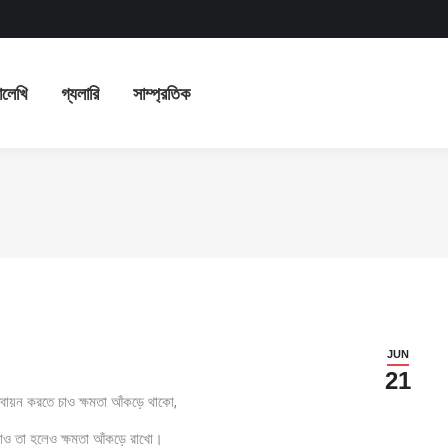
ভিযাত্রা
লেখালেখি
গ্যলারি
সাম্প্রতিক
ালেখি
গ্যলারি
সাম্প্রতিক
JUN
21
তবায়ন করতে চাও ক্ষমতা আঁকড়ে থাকো,
াও তা হলেও ক্ষমতা আঁকড়ে রাখো।