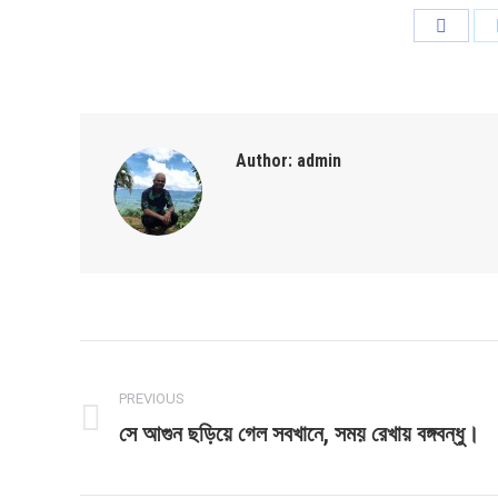
Share
on
Faceb
Author:
admin
Post
navigation
PREVIOUS
সে আগুন ছড়িয়ে গেল সবখানে, সময় রেখায় বঙ্গবন্ধু।
Previous
post: