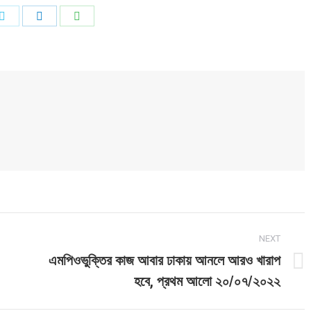
Share
Share
Share
on
on
on
ook
Twitter
LinkedIn
WhatsApp
NEXT
এমপিওভুক্তির কাজ আবার ঢাকায় আনলে আরও খারাপ
Next
হবে, প্রথম আলো ২০/০৭/২০২২
post: