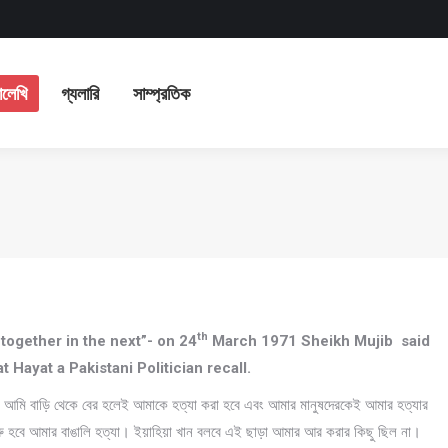
ভিযাত্রা
লেখালেখি
গ্যলারি
সাম্প্রতিক
ালেখি
গ্যলারি
সাম্প্রতিক
th
together in the next”- on 24
March 1971 Sheikh Mujib said
 Hayat a Pakistani Politician recall.
খেছিল আমি বাড়ি থেকে বের হলেই আমাকে হত্যা করা হবে এবং আমার মানুষদেরকেই আমার হত্যার
 হবে আমার বাঙালি হত্যা। ইয়াহিয়া খান বলবে এই ছাড়া আমার আর করার কিছু ছিল না।