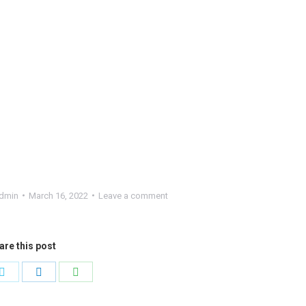
dmin
March 16, 2022
Leave a comment
are this post
Share
Share
Share
on
on
on