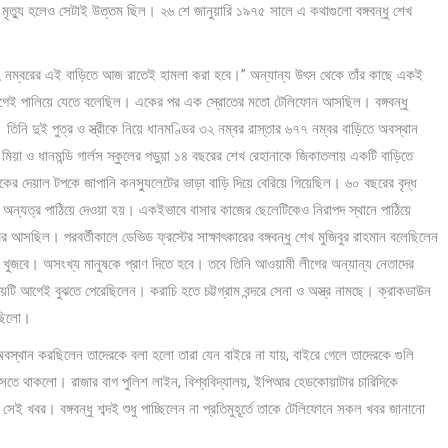
 মৃত্যু হলেও সেটাই উত্তম ছিল। ২৬ শে জানুয়ারি ১৯৭৫ সালে এ কথাগুলো বঙ্গবন্ধু শেখ
 “৩২ নম্বরের এই বাড়িতে আজ রাতেই হামলা করা হবে।” অন্যান্য উৎস থেকে তাঁর কাছে একই
এর আগেই পালিয়ে যেতে বলেছিল। একের পর এক স্রোতের মতো টেলিফোন আসছিল। বঙ্গবন্ধু
িনি দুই পুত্র ও স্ত্রীকে নিয়ে ধানমণ্ডির ৩২ নম্বর রাস্তার ৬৭৭ নম্বর বাড়িতে অবস্থান
়া ও ধানমন্ডি গার্লস স্কুলের পড়ুয়া ১৪ বছরের শেখ রেহানাকে জিকাতলায় একটি বাড়িতে
র দেয়াল টপকে জাপানি কনস্যুলেটের ভাড়া বাড়ি দিয়ে বেরিয়ে গিয়েছিল। ৬০ বছরের বৃদ্ধ
 অন্যত্র পাঠিয়ে দেওয়া হয়। একইভাবে বাসার কাজের ছেলেটিকেও নিরাপদ স্থানে পাঠিয়ে
আসছিল। পরবর্তীকালে ডেভিড ফ্রস্টের সাক্ষাৎকারের বঙ্গবন্ধু শেখ মুজিবুর রাহমান বলেছিলেন
কে খুজবে। অসংখ্য মানুষকে প্রাণ দিতে হবে। তবে তিনি আওয়ামী লীগের অন্যান্য নেতাদের
িষয়টি আগেই বুঝতে পেরেছিলেন। করাচি হতে চট্টগ্রাম বন্দরে সেনা ও অস্ত্র নামছে। ক্রাকডাউন
া ছিলো।
লে অবস্থান করছিলেন তাদেরকে বলা হলো তারা যেন বাইরে না যায়, বাইরে গেলে তাদেরকে গুলি
সতে থাকলো। রাজার বাগ পুলিশ লাইন, বিশ্ববিদ্যালয়, ইপিআর হেডকোয়াটার চারিদিকে
খবর। বঙ্গবন্ধু শব্দই শুধু পাচ্ছিলেন না প্রতিমুহূর্তে তাকে টেলিফোনে সকল খবর জানানো