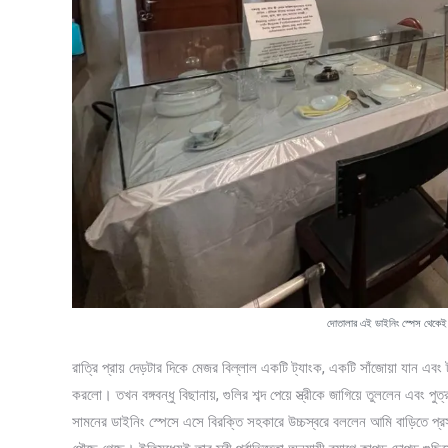
দোতালার এই ডাইনিং স্পেস থেকেই ব
রাত্রি প্রায় দেড়টার দিকে মেজর বিল্লাল একটি ট্যাংক, একটি সাঁজোয়া যান এব
করলো। তখন বঙ্গবন্ধু বিছানায়, গুলির শব্দ পেয়ে স্ত্রীকে জাগিয়ে তুললেন এবং প
সামনের ডাইনিং স্পেসে এসে বিরক্তি সহকারে উচ্চস্বরে বললেন আমি বাড়িতে প