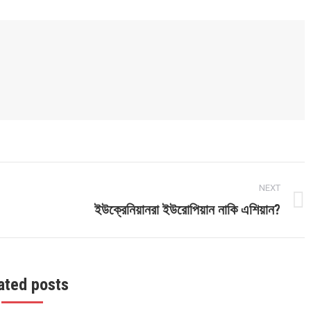
ook
Twitter
LinkedIn
WhatsApp
NEXT
ইউক্রেনিয়ানরা ইউরোপিয়ান নাকি এশিয়ান?
Next
post:
ated posts