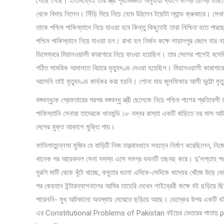
পৌছে গেছে। ইতিমধ্যেই তার স্ত্রী পূর্বাভিজ্ঞতা অনুযায়ী ব্যাগে কাপড় চোপড় গু
থেকে বিদায় নিলেন। সিঁড়ি দিয়ে নিচে নেমে উঠলেন টয়োটা ল্যান্ড ক্রুজারে। সেখ
তাকে পশ্চিম পাকিস্তানে নিয়ে যাওয়া হবে কিন্তু কিছুতেই তারা নিশ্চিত হতে পা
পশ্চিম পাকিস্তানে নিয়ে যাওয়া হল। রাখা হল নির্জন কক্ষে লায়ালপুর জেলে যা
ডিসেম্বরে মিয়ানওয়ালী কারাগারে নিয়ে যাওয়া হয়েছিল। তার সেলের পাশেই ব
গঠিত সামরিক আদালতে বিচারে মৃত্যুদণ্ড দেওয়া হয়েছিল। মিয়ানওয়ালী কারাগারে 
আসেনি তাই মৃত্যুদণ্ড কার্যকর করা হয়নি। শোনা যায় জুলফিকার আলী ভুট্টো মৃত্
বঙ্গবন্ধুকে গ্রেফতারের পরপর বঙ্গবন্ধু স্ত্রী ছেলেকে নিয়ে পশ্চিম পাশের প্রতিব
পাকিস্তানি সেনারা তাদেরকে ধানমন্ডি ১৮ নম্বর রাস্তা একটি বাড়িতে নয় মাস
দেশের মুক্ত আকাশে মুক্তি পায়।
ফাযিলাতুন্নেসা মুজিব যে বাড়িটি নিজ তত্ত্বাবধানে সযত্নে নির্মাণ করেছিলেন, নি
খানেক পর আরেকদল সেনা সদস্য এসে সমগ্র ভবনটি তছনছ করে। দু’সপ্তাহ পর অ
মুরগি মাটি থেকে খুঁটে খাচ্ছে, কবুতার গুলো এদিকে-সেদিকে খাদ্যের খোঁজে উড়ে ব
পর কেয়হান ইন্টারন্যাশনালের আমির তাহেরি দেখেন লাইব্রেরী কক্ষে বই ছড়িয়ে ছ
পারেননি- মুখ আটকানো অবস্থায় মেঝেতে ছড়িয়ে আছে। ডেস্কের উপর একটি ব
এর Constitutional Problems of Pakistan বইয়ের ভেতরের পাতায় 