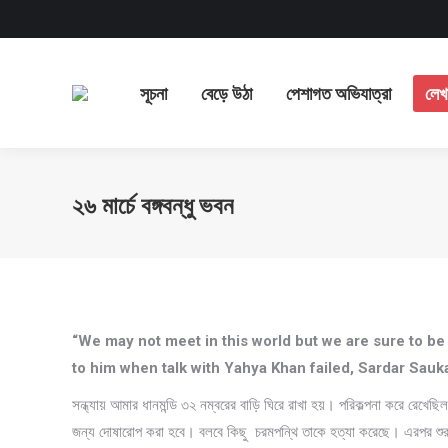
সূচনা
বেড়ে উঠা
পেশাগত অ
সূচনা
বেড়ে উঠা
পেশাগত অভিযাত্রা
লেখ
২৬ মার্চে বঙ্গবন্ধু ভবন
“We may not meet in this world but we are sure to be 
to him when talk with Yahya Khan failed, Sardar Saukat
সন্ধ্যায় আমার ধানমন্ডি ৩২ নম্বরের বাড়ি ঘিরে রাখা হয়। পরিকল্পনা করে রে
জন্য দোষারোপ করা হবে। বলবে কিছু চরমপন্থি তাকে হত্যা করেছে। এরপর শুরু