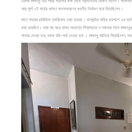
এরপর বঙ্গবন্ধু তার প্রিয় পাঠাগার কক্ষ থেকে স্বাধীনতার ঘোষণা দিলেন। পা
আর পূর্বে ৭ই মার্চের ভাষণে জনসাধারণের করণীয় নির্ধারণ করে দিয়েছিলেন।
রাতে শহরের চারিদিকে ব্যারিকেড দেয়া হয়েছে। ধানমন্ডির বাড়ির চারপাশে এর ব্
করা হয়েছিল। তারা বহু বছর যাবত অত্যন্ত বিশ্বস্ততা ও দক্ষতার সাথে বঙ্গবন্ধু
পাহারা দেওয়া হবে, তাকে বডি-গার্ড দেওয়া হবে । বঙ্গবন্ধু জানিয়ে দিয়েছিলেন,