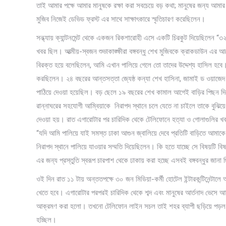
তাই আমার পক্ষে আমার মানুষকে রক্ষা করা সবচেয়ে বড় কথা; মানুষের জন্য আমার
মুজিব নিজেই ডেভিড ফ্রস্ট এর সাথে সাক্ষাৎকারে স্মৃতিচারণ করেছিলেন।
সন্ধ্যায় ক্যান্টনমেন্ট থেকে একজন রিকশারোহী এসে একটি চিরকুট দিয়েছিলেন
খবর ছিল। আত্মীয়-স্বজন শুভাকাঙ্ক্ষীরা বঙ্গবন্ধু শেখ মুজিবকে ক্রাকডাউন 
বিরক্ত হয়ে বলেছিলেন, আমি এখান পালিয়ে গেলে তো তাদের উদ্দেশ্য হাসিল হবে। ত
করছিলেন। ২৪ বছরের আন্তসত্তা জ্যেষ্ঠ কন্যা শেখ হাসিনা, জামাই ড ওয়াজেদ মিয
পাঠিয়ে দেওয়া হয়েছিল। বড় ছেলে ১৯ বছরের শেখ কামাল আগেই বাড়ির পিছন দিকে
রান্নাঘরের সহযোগী আম্বিয়াকে নিরাপদ স্থানে চলে যেতে না চাইলে তাকে বুঝিয়ে
দেওয়া হয়। রাত এগারোটার পর চারিদিক থেকে টেলিফোনে হত্যা ও গোলাগুলির খবর 
“যদি আমি পালিয়ে যাই সমস্ত ঢাকা আগুন জ্বালিয়ে দেবে প্রতিটি বাড়িতে আমা
নিরাপদ স্থানে পালিয়ে যাওয়ার সম্মতি দিয়েছিলেন। কি হতে যাচ্ছে সে বিষয়টি ব
এর জন্য প্রস্তুতি স্বরূপ চারপাশ থেকে ঢাকায় করা হচ্ছে এসবই বঙ্গবন্ধুর জান
ওই দিন রাত ১১ টায় অন্ততপক্ষে ৩০ জন মিডিয়া-কর্মী হোটেল ইন্টারকন্টিনেন্টা
খেতে হবে। এগারোটার পরপরই চারিদিক থেকে শব্দ এবং মানুষের আর্তনাদ ভেসে আ
আক্রমণ করা হলো। তখনো টেলিফোন লাইন সচল তাই শহর ব্যাপী ছড়িয়ে পড়ল সেই 
হচ্ছিল।