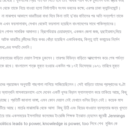
ছিয়ে রেখেছে। ধূমপানের প্রিয় পাইপটি নিতে হবে তাই আবার শয়ন কক্ষে ঢুকলেন এবং স্ত্রীর কাছ
ান থেকে তাকে নিয়ে যাওয়া হলো নির্মাণাধীন সংসদ ভবনের কক্ষে; এরপর ঢাকা ক্যান্টনমেন্টে।
রছে না মাঝপথে আকাশে ভারতীয়রা বাধা দিবে কিনা তাই দু’বার বাতিলের পর অতি সন্তর্পণে তাকে
র নাম এখন ফয়সালাবাদ, সেখান থেকেই ফয়সালা হয়েছিল বাংলাদেশের সাথে পাকিস্তানের।
সেছিল গোপন সামরিক আদালত। ব্রিগেডিয়ার চেয়ারম্যান, একজন জেলা জজ, দুছাইরমান,দিয়ে
আটক ভারতীয় বন্দীদের দিয়ে কবর খোঁড়া হয়েছিল একাধিকবার, কিন্তু হাই কমান্ডের নির্দেশ
যুদণ্ডের সম্মতি দেননি।
েশী ডাক্তারের বাড়িতে দেয়াল টপকে ঢুকলেন। তারপর বিভিন্ন বাড়িতে আত্মগোপন করে শেষ পর্যন্ত
 আটকে রাখে। বাংলাদেশ শত্রু মুক্ত হওয়ার একদিন পর ১৭ই ডিসেম্বর ১৯৭১ তারিখে মুক্ত
জেদের প্রয়োজন অনুযায়ী গাছপালা লাগিয়ে সাজিয়েছিলেন। সেই বাড়িতে তাদের প্রস্থানের ঘণ্টা
্যান্থনি মাসকারেনহাস এসে দেখেন একটি ধূসর বিড়াল ফ্যালফ্যাল করে তাকিয়ে আছে, কিছু
েড়াচ্ছে। প্রতিটি জানালা ভাঙ্গা, এমন কোন দেয়াল নেই যেখানে গুলির চিহ্ন নেই। কয়েক মাস
িটিয়ে আছে। মার্চের মাঝামাঝি থেকে আসা কিছু চিঠি এবং বিয়ের দাওয়াত ব্যস্ততার জন্য খুলতে
ইয়ে তার একসময়ের ইসলামিয়া কলেজের ইংরেজি শিক্ষক ইতরাত হ্যেসেন জুবেরী Jennings
politics leads to power, knowledge is power, too লিখে শেখ মুজিব কে