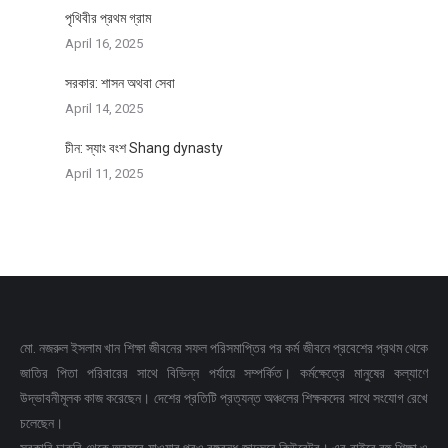
পৃথিবীর প্রথম গ্রাম
April 16, 2025
সরকার: শাসন অথবা সেবা
April 14, 2025
চীন: স্যাং বংশ Shang dynasty
April 11, 2025
মো. নজরুল ইসলাম খান শিক্ষা জীবনের সফল পরিসমাপ্তির পর কর্ম জীবনে প্রবেশের প্রথম থেকে
জাতির পিতা পরিবারের সাথে বিভিন্ন পর্যায়ে সম্পর্কিত। কর্মক্ষেত্রে মানুষের কল্যাণে
উদ্ভাবনীমূলক কাজ করেছেন। দেশের প্রতিটি প্রত্যন্ত অঞ্চলের শিক্ষকদের সাথে সংযোগ রেখে
চলেছেন।