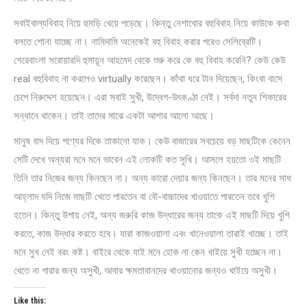
সবাইবাল্যবিবাহ নিয়ে হুমড়ি খেয়ে পড়েছে। কিন্তু নেশাখোর বহুবিবাহ নিয়ে কাউকে কথা
বলতে শোনা যাচ্ছে না। নামিদামি অনেকেই বহু বিবাহ করার পরেও সেলিব্রেটি।
শেরেবাংলা সরোয়ারদি হুমায়ূন আহমেদ থেকে শুরু করে কে বহু বিবাহ করেনি? কেউ কেউ
real বহুবিবাহ না করলেও virtually করেছেন। কাঁথা ধরে টান দিয়েছেন, কিংবা বাসে
চেপে নিরুদ্দেশ হয়েছেন। এরা সবাই সুখী, উদ্বেগ-উৎকণ্ঠা নেই। সর্বদা নতুন শিকারের
সন্ধানে থাকেন। তাই তাদের মাঝে একটা আশার আলো আছে।
মানুষ বাদ দিয়ে পণ্যের দিকে তাকানো যাক। কেউ বাজারের সবচেয়ে বড় মাছটিকে কেনেন
সেটি দেখে অন্যরা মনে মনে ভাবেন এই লোকটি কত সুখি। আসলে হয়তো ওই মাছটি
তিনি তার নিজের জন্য কিনছেন না। অন্য কারো দেয়ার জন্য কিনছেন। তার মনের সাধ
আহ্লাদ যদি নিজে মাছটি খেতে পারতেন বা বৌ-বাচ্চাদের খাওয়াতে পারতেন তবে খুশি
হতেন। কিন্তু উপায় নেই, অন্য জরুরি কাজ উদ্ধারের জন্য তাকে এই মাছটি দিয়ে খুশি
করতে, কাজ উদ্ধার করতে হবে। যারা কাজওয়ালা এবং খানেওয়ালা তারাই খাচ্ছে। তাই
মনে সুখ নেই বরং কষ্ট। বাইরে থেকে যাই মনে হোক না কেন খাইয়ে সুখী হচ্ছেন না।
খেতে না পারার জন্য অসুখী, আবার ক্ষমতাবানদের খাওয়ানোর জন্যও খাইয়ে অসুখী।
Like this: