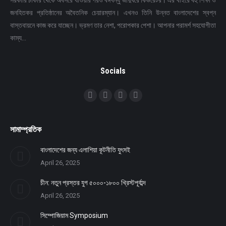
সরকারি চাকরি থেকে অবসরে যাওয়ার পরও বঙ্গবন্ধু জাদুঘরে কিউরেটর। এর বাইরে বহু শিক্ষা ও
জনহিতকর প্রতিষ্ঠানের অবৈতনিক চেয়ারম্যান। এখনও তিনি উন্নত বাংলাদেশের স্বপ্ন
বাস্তবায়নে কাজ করে যাচ্ছেন। ভ্রমণ তার নেশা, পরোপকার পেশা। আপনার পরামর্শ সহযোগীতা
কাম্য…
Socials
Find us on:
Facebook
Twitter
YouTube
Linkedin
সামাম্প্রতিক
বাংলাদেশের জন্য এলাশিয়া কূটনীতি যুৎসই
April 26, 2025
চীন: নতুন প্রস্তর যুগ ৫০০০-১৮০০ খ্রিস্টপূর্বাব্দ
April 26, 2025
সিম্পোজিয়াম Symposium