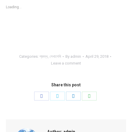
Loading...
Categories:
প্রবন্ধ
,
লেখালেখি
By
admin
April 29, 2018
Leave a comment
Share this post
Share
Share
Share
Share
on
on
on
on
Facebook
Twitter
LinkedIn
WhatsApp
Author:
admin