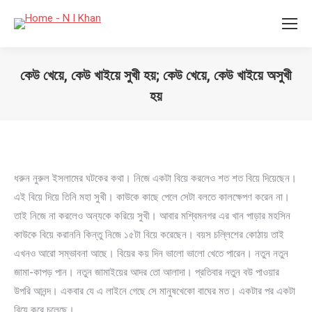
কেউ খেয়ে, কেউ খাইয়ে সুখী হয়; কেউ খেয়ে, কেউ খাইয়ে অসুখী
হয়
You are here:
ধরুন নুরুল ইসলামের ঘটকের কথা। নিজে একটা বিয়ে করলেও শত শত বিয়ে দিয়েছেন।
এই বিয়ে দিয়ে তিনি মহা সুখী। কাউকে কাছে পেলে সেটা বলতে কালক্ষেপণ করেন না।
তাই নিজে না করলেও অন্যকে করিয়ে সুখী। আবার মশ্বিমনগর এর খান পাড়ার মহসিন
কাউকে বিয়ে করাননি কিন্তু নিজে ১৫টা বিয়ে করেছেন। বয়স চল্লিশের কোঠায় তাই
এখনও আরো সম্ভাবনা আছে। বিয়ের কয় দিন ভালো ভালো খেতে পারেন। নতুন নতুন
জামা-কাপড় পান। নতুন জামাইয়ের আদর তো আলাদা। প্রতিবার নতুন বউ পাওয়ার
উপরি আনন্দ। একবার যে এ লাইনে গেছে সে মানুষখেকো বাঘের মত। একটার পর একটা
বিয়ে করে চলেছে।