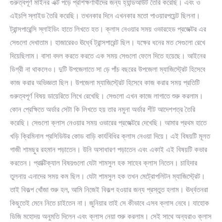
গুরুত্বপূর্ণ মাইনর এক্ট পড়ে প্রশিক্ষণার্থীদের জন্য হ্যান্ডআউট তৈরি করেছি। এবং ও
এইচপি স্লাইড তৈরি করেছি। তখনকার দিনে এখনকার মতো পাওয়ারপয়েন্ট ছিলনা।
ট্রান্সপারেন্সি স্লাইডিং হাতে লিখতে হত। ক্লাস নেওয়ার সময় ওভারহেড প্রজেক্টর এর
সেগুলো দেখাতাম। হাজারেরও ঊর্ধ্বে ট্রান্সপারেন্ট ছিল। যক্ষের ধনের মত সেগুলো রেখে
দিয়েছিলাম। বাসা বদল করতে করতে এক সময় সেগুলো ফেলে দিতে হয়েছে। আইনের
ডিগ্রী না থাকলেও। দুটি উপজেলাতে সা ড়ে পাঁচ বছরের উপজেলা ম্যাজিস্ট্রেট হিসেবে
কাজ করার অভিজ্ঞতা ছিল। উপজেলা ম্যাজিস্ট্রেট হিসেবে কাজ করার সময় প্রতিটি
গুরুত্বপূর্ণ বিষয় ডায়েরিতে লিখে রেখেছি। সেগুলো এখন কাজে লাগাতে শুরু করলাম।
কোন প্রেক্ষিতে অর্ডার সেটা কি লিখতে হয় তার নমুনা অর্ডার শীট আদেশপত্র তৈরি
করেছি। সেগুলো ক্লাস নেওয়ার সময় ওভারের প্রজেক্টরে দেখেছি। আমার প্রথম হাতে
খড়ি ক্রিমিনাল প্রসিডিউর কোড বাড়ি কার্যবিধির ক্লাস নেওয়া দিয়ে। এই বিষয়টি মূলত
গাজী শামছুর রহমান পড়াতেন। উনি অসাধারণ পড়াতেন এবং একাই এই বিষয়টি কভার
করতেন। প্রাক্টিক্যাল বিষয়গুলো যেটা শামসুল হক সাহেব ক্লাস নিতেন। চাহিদার
তুলনায় এনাদের সময় কম ছিল। যেটা শামসুল হক তখন মেট্রোপলিটন ম্যাজিস্ট্রেট।
তাই বিকল্প খোঁজা শুরু হল, আমি নিজেই বিকল্প হওয়ার জন্য প্রস্তুত হলাম। ঊর্ধ্বতনরা
কিছুতেই মেনে নিতে চাইতেন না। জুনিয়ার তাই সে কীভাবে এসব ক্লাস নেবে। যাহোক
ডিজি মহোদয় অনুমতি দিলেন এবং ক্লাস নেয়া শুরু করলাম। সেই সাথে অন্যরাও ক্লাস