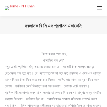
নবজাতক বি সি এস প্রশাসন একাডেমি:
You are here:
“কাজ করলে শেখা যায়,
পরবর্তীতে ফল দেয়”
নতুন একটা প্রতিষ্ঠান দাঁড় করানোর সোজা কথা না। সরকারি টাকা আস্তে আস্তে
সেপ্টেম্বর মাস হয়ে যায়। সে পর্যন্ত অপেক্ষা না করে মহাপরিচালক এ জেড এম শামসুল
আলম নিজের টাকা দিয়ে কাজ শুরু করে দিলেন। আমিও তার সাথে মন প্রাণ দিয়ে লেগে
গেলাম। প্রশিক্ষণ কোর্স ডিজাইন করা শুরু করলাম। ব্রোশার তৈরি করলাম।
প্রশিক্ষণার্থীদের থাকার জন্য যা যা দরকার তা কেনাকাটা করলাম। রান্নার জন্য যাবতীয়
সরঞ্জাম কিনলাম। ফার্নিচার ছিল না। মহাপরিচালক মহোদয় সচিবালয় সম্পর্কে ভালো
ধারণা ছিল। চিনিস সচিবালয়ের স্টোররুমে যত ভাঙাচোরা ফার্নিচার ছিল তা পাওয়ার জন্য