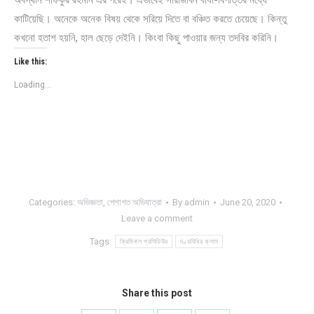
অবস্থান শফিকুর রহমান এর পরেই। এভাবেই সারাজীবন বাধা-বিপত্তির মধ্যে
কাটিয়েছি। অনেকে অনেক বিষয় থেকে সরিয়ে দিতে বা বঞ্চিত করতে চেয়েছে। কিন্তু
কখনো হতাশ হয়নি, হাল ছেড়ে দেইনি। কিংবা কিছু পাওয়ার জন্য তদবির করিনি।
Like this:
Loading...
Categories:
অভিজ্ঞতা
,
পেশাগত অভিযাত্রা
By
admin
June 20, 2020
Leave a comment
Tags:
ক্রিমিনাল প্রসিডিউর
দণ্ডবিধির ক্লাস
Share this post