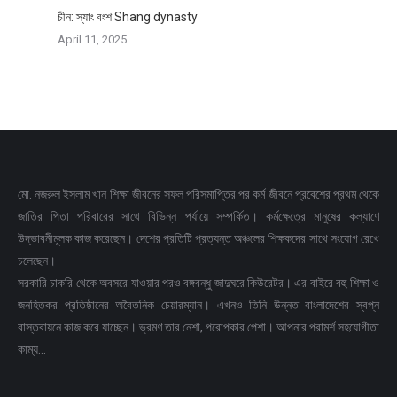
চীন: স্যাং বংশ Shang dynasty
April 11, 2025
মো. নজরুল ইসলাম খান শিক্ষা জীবনের সফল পরিসমাপ্তির পর কর্ম জীবনে প্রবেশের প্রথম থেকে
জাতির পিতা পরিবারের সাথে বিভিন্ন পর্যায়ে সম্পর্কিত। কর্মক্ষেত্রে মানুষের কল্যাণে
উদ্ভাবনীমূলক কাজ করেছেন। দেশের প্রতিটি প্রত্যন্ত অঞ্চলের শিক্ষকদের সাথে সংযোগ রেখে
চলেছেন।
সরকারি চাকরি থেকে অবসরে যাওয়ার পরও বঙ্গবন্ধু জাদুঘরে কিউরেটর। এর বাইরে বহু শিক্ষা ও
জনহিতকর প্রতিষ্ঠানের অবৈতনিক চেয়ারম্যান। এখনও তিনি উন্নত বাংলাদেশের স্বপ্ন
বাস্তবায়নে কাজ করে যাচ্ছেন। ভ্রমণ তার নেশা, পরোপকার পেশা। আপনার পরামর্শ সহযোগীতা
কাম্য…