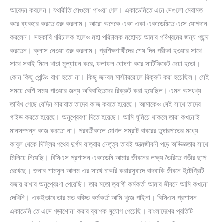
আবেদন করলেন। যথারীতি সেগুলো পাওয়া গেল। একাডেমিতে এনে সেগুলো মেরামত
করে ব্যবহার করতে শুরু করলাম। আরো অনেকে একা একা একাডেমিতে এসে যোগদান
করলেন। সহকারি পরিচালক হলেও মহা পরিচালক মহোদয় আমার পরিশ্রমের জন্য পছন্দ
করতেন। ক্লাস নেওয়া শুরু করলাম। প্রশিক্ষণার্থীদের শেষ দিন পরীক্ষা হওয়ার সাথে
সাথে সবাই মিলে খাতা মূল্যায়ন করে, ফলাফল ঘোষণা করে সার্টিফিকেট দেয়া হতো।
কোন কিছু পেন্ডিং রাখা হতো না। কিছু জনবল মাস্টাররোলে রিক্রুট করা হয়েছিল। সেই
সময়ে বেশি সময় পাওয়ার জন্য অবিবাহিতদের রিক্রুট করা হয়েছিল। এমন অসংখ্য
তারিখ গেছে যেদিন সারারাত তাদের কাজ করতে হয়েছে। আমাকেও সেই সাথে তাদের
গাইড করতে হয়েছে। অনুপ্রেরণা দিতে হয়েছে। আমি ঘুমিয়ে থাকলে তারা কখনোই
মানসম্পন্ন কাজ করতো না। পরবর্তীকালে মোগল সম্রাট বাবরের তুষারপাতের মধ্যে
কাবুল থেকে দিল্লির পথের দুর্গম যাত্রার নেতৃত্ব তারই আত্মজীবনী পড়ে অভিজ্ঞতার সাথে
মিলিয়ে নিয়েছি। বিসিএস প্রশাসন একাডেমি আমার জীবনের লক্ষ্য তৈরিতে গভীর ছাপ
রেখেছে। জনাব শামসুল আলম এর সাথে চাকরি করারসুবাদে বাদবাকি জীবনে ইন্টেগ্রিটি
বজায় রাখার অনুপ্রেরণা পেয়েছি। তার মতো ত্যাগী কর্মকর্তা আমার জীবনে আমি কখনো
দেখিনি। একইভাবে তার মত বঞ্চিত কর্মকর্তা আমি খুজে পাইনা। বিসিএস প্রশাসন
একাডেমি তে এসে পড়াশোনা করার ব্যাপক সুযোগ পেয়েছি। বাংলাদেশের প্রতিটি